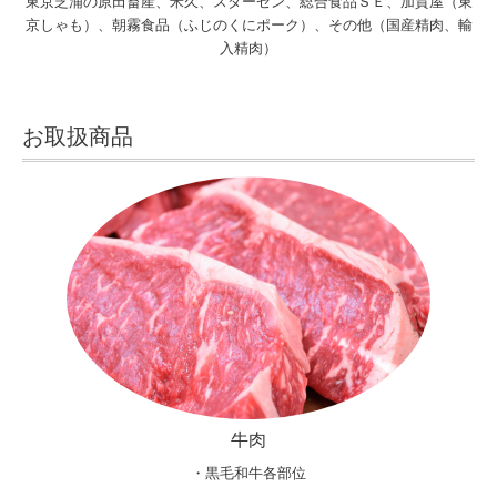
東京芝浦の原田畜産、米久、スターゼン、総合食品ＳＥ、加賀屋（東
京しゃも）、朝霧食品（ふじのくにポーク）、その他（国産精肉、輸
入精肉）
お取扱商品
牛肉
・黒毛和牛各部位